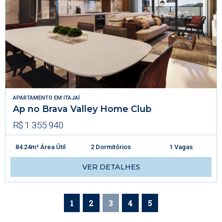
APARTAMENTO
EM
ITAJAÍ
Ap no Brava Valley Home Club
R$ 1.355.940
84.24m² Área Útil
2 Dormitórios
1 Vagas
VER DETALHES
1
2
3
4
5