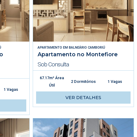
Ú
APARTAMENTO
EM
BALNEÁRIO CAMBORIÚ
o
Apartamento no Montefiore
Sob Consulta
67.17m² Área
2 Dormitórios
1 Vagas
Útil
1 Vagas
VER DETALHES