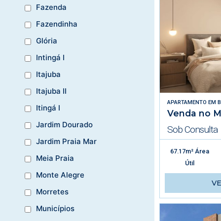
Fazenda
Fazendinha
Glória
Intingá I
Itajuba
Itajuba II
APARTAMENTO
EM
B
Itingá I
Venda no M
Jardim Dourado
Sob Consulta
Jardim Praia Mar
67.17m² Área
Meia Praia
Útil
Monte Alegre
V
Morretes
Municípios