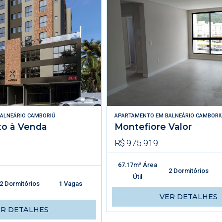
ALNEÁRIO CAMBORIÚ
APARTAMENTO
EM
BALNEÁRIO CAMBORI
o à Venda
Montefiore Valor
R$ 975.919
67.17m² Área
2 Dormitórios
Útil
2 Dormitórios
1 Vagas
VER DETALHES
ER DETALHES