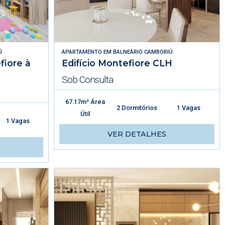
Ú
APARTAMENTO
EM
BALNEÁRIO CAMBORIÚ
iore à
Edifício Montefiore CLH
Sob Consulta
67.17m² Área
2 Dormitórios
1 Vagas
Útil
1 Vagas
VER DETALHES