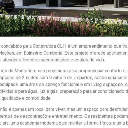
, concebido pela Construtora CLH, é um empreendimento que tr
 Nações, em Balneário Camboriú. Este projeto oferece apartame
a atender diferentes necessidades e estilos de vida.
os do Montefiore são projetados para proporcionar conforto e p
opções de 2 suítes com lavabo e de 2 quartos, sendo uma suíte
equipada, uma área de serviço funcional e um living espaçoso.
ividuais para água, luz e gás, preparação para ar condicionado t
 qualidade e comodidade.
não é apenas um local para viver, mas um espaço para desfrutar
entos de descontração e entretenimento. Os residentes podem a
iais, uma academia moderna para manter a forma física, e uma 