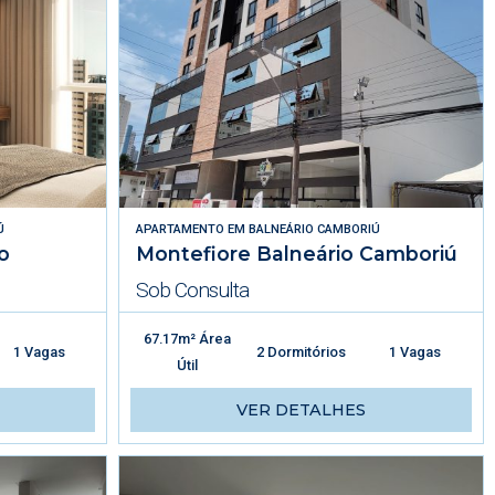
Ú
APARTAMENTO
EM
BALNEÁRIO CAMBORIÚ
o
Montefiore Balneário Camboriú
Sob Consulta
67.17m² Área
1 Vagas
2 Dormitórios
1 Vagas
Útil
VER DETALHES