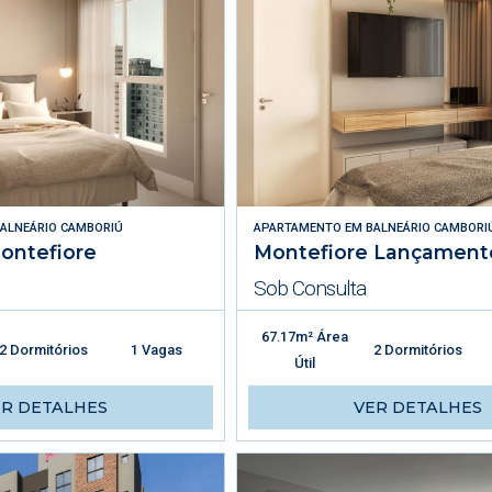
ALNEÁRIO CAMBORIÚ
APARTAMENTO
EM
BALNEÁRIO CAMBORI
ontefiore
Montefiore Lançament
Sob Consulta
67.17m² Área
2 Dormitórios
1 Vagas
2 Dormitórios
Útil
ER DETALHES
VER DETALHES