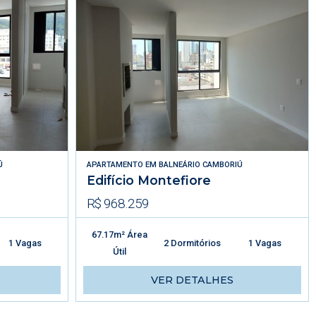
Ú
APARTAMENTO
EM
BALNEÁRIO CAMBORIÚ
Edifício Montefiore
R$ 968.259
67.17m² Área
1 Vagas
2 Dormitórios
1 Vagas
Útil
VER DETALHES