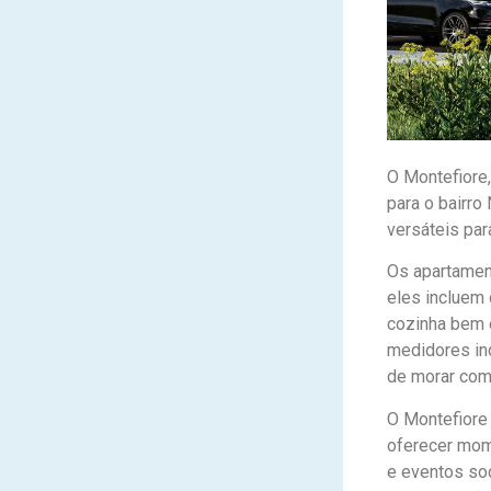
O Montefiore
para o bairro
versáteis par
Os apartament
eles incluem 
cozinha bem 
medidores ind
de morar com
O Montefiore 
oferecer mom
e eventos soc