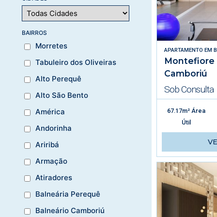
BAIRROS
Morretes
APARTAMENTO
EM
B
Montefiore
Tabuleiro dos Oliveiras
Camboriú
Alto Perequê
Sob Consulta
Alto São Bento
67.17m² Área
América
Útil
Andorinha
V
Ariribá
Armação
Atiradores
Balneária Perequê
Balneário Camboriú