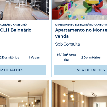
ALNEÁRIO CAMBORIÚ
APARTAMENTO
EM
BALNEÁRIO CAMBORI
 CLH Balneário
Apartamento no Montef
venda
Sob Consulta
67.17m² Área
2 Dormitórios
1 Vagas
2 Dormitórios
Útil
ER DETALHES
VER DETALHES