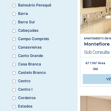
Balneário Perequê
Barra
Barra Sul
Cabeçudas
Campo Comprido
APARTAMENTO
EM
B
Montefiore
Canasvieiras
Sob Consulta
Canto Grande
67.17m² Área
Casa Branca
Útil
Castelo Branco
V
Centro
Centro I
Cordeiros
Estados