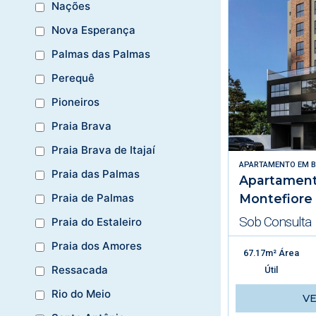
Nações
Nova Esperança
Palmas das Palmas
Perequê
Pioneiros
Praia Brava
Praia Brava de Itajaí
APARTAMENTO
EM
B
Praia das Palmas
Apartament
Montefiore
Praia de Palmas
Sob Consulta
Praia do Estaleiro
Praia dos Amores
67.17m² Área
Ressacada
Útil
Rio do Meio
V